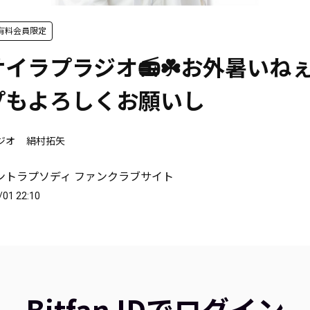
有料会員限定
イラプラジオ📻☘️お外暑いねぇ
゚もよろしくお願いし
ジオ
絹村拓矢
ントラプソディ ファンクラブサイト
/01 22:10
Bitfan IDでログイン