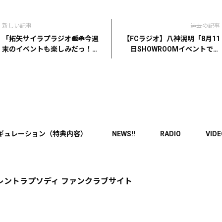
新しい記事
過去の記事
「拓矢サイラプラジオ📻☘️今週
【FCラジオ】八神滉明「8月11
末のイベントも楽しみだっ！
日SHOWROOMイベントでま
❤️‍🔥」
す！」
ギュレーション（特典内容）
NEWS!!
RADIO
VID
レントラプソディ ファンクラブサイト