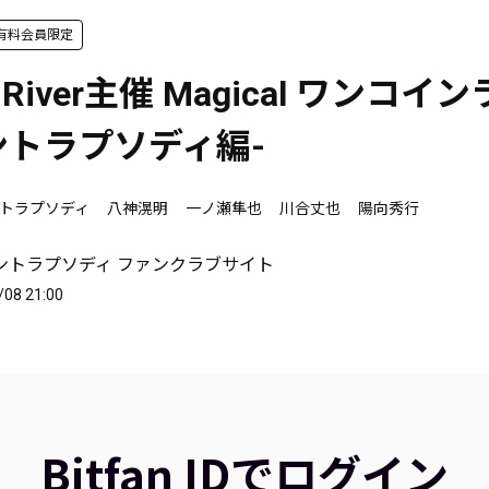
有料会員限定
l River主催 Magical ワンコイ
ントラプソディ編-
トラプソディ
八神滉明
一ノ瀬隼也
川合丈也
陽向秀行
ントラプソディ ファンクラブサイト
/08 21:00
Bitfan IDでログイン