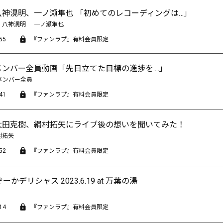
13 八神滉明、一ノ瀬隼也 「初めてのレコーディングは…」
八神滉明
一ノ瀬隼也
55
『ファンラプ』有料会員限定
8 メンバー全員動画「先日立てた目標の進捗を....」
メンバー全員
41
『ファンラプ』有料会員限定
08 太田克樹、絹村拓矢にライブ後の想いを聞いてみた！
村拓矢
52
『ファンラプ』有料会員限定
ぞーかデリシャス 2023.6.19 at 万葉の湯
14
『ファンラプ』有料会員限定