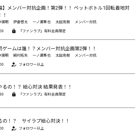
編】メンバー対抗企画！第2弾！！ ペットボトル1回転着地対
！！
神滉明
伊倉啓太
一ノ瀬隼也
太田克樹
メンバー対抗
00
『ファンラプ』有料会員限定
罰ゲームは誰！？メンバー対抗企画第2弾！！
神滉明
絹村拓矢
一ノ瀬隼也
太田克樹
メンバー対抗
00
フォロワー以上
やるの！？ 絵心対決 結果発表！！
30
『ファンラプ』有料会員限定
るの！？ サイラプ絵心対決！！
00
フォロワー以上