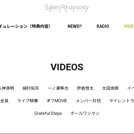
ギュレーション（特典内容）
NEWS!!
RADIO
VID
VIDEOS
八神滉明
絹村拓矢
一ノ瀬隼也
伊倉啓太
太田克樹
イ
ー全員
ライブ映像
オフMOVIE
メンバー対抗
サイレントラ
Grateful Steps
ホールワンマン