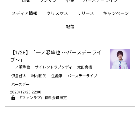
LINE
ワンマン
卒業
バースデーライブ
メディア情報
クリスマス
リリース
キャンペーン
配信
【1/28】「一ノ瀬隼也 ～バースデーライ
ブ～」
一ノ瀬隼也
サイレントラプソディ
太田克樹
伊倉啓太
絹村拓矢
生誕祭
バースデーライブ
バースデー
2023/12/28 22:00
『ファンラプ』有料会員限定