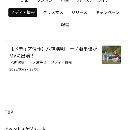
LINE
ワンマン
卒業
バースデーライブ
メディア情報
クリスマス
リリース
キャンペーン
配信
【メディア情報】八神滉明、一ノ瀬隼也が
MVに出演！
八神滉明
一ノ瀬隼也
メディア情報
2023/05/27 23:00
TOP
イベントスケジュール