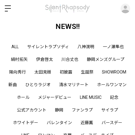
ロ
NEWS!!
ALL
サイレントラプソディ
八神滉明
一ノ瀬隼也
絹村拓矢
伊倉啓太
川合丈也
静岡メンズグループ
陽向秀行
太田克樹
初披露
生誕祭
SHOWROOM
新曲
ひとりラジオ
清水マリナート
ホールワンマン
ホール
メジャーデビュー
LINE MUSIC
記念
公式アカウント
静岡
ファンラプ
サイラプ
ホワイトデー
バレンタイン
近藤薫
バースデー